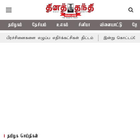
தமிழகம்
தேசியம்
உலகம்
சினிமா
விளையாட்டு
ஜோத
ளை எழுப்ப எதிர்க்கட்சிகள் திட்டம்
இன்று கொட்டப்போகும் கனமழை..
தமிழக செய்திகள்