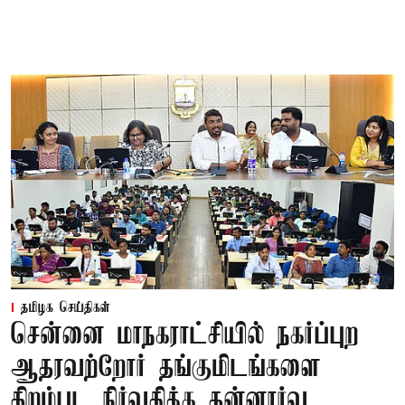
தமிழக செய்திகள்
சென்னை மாநகராட்சியில் நகர்ப்புற
ஆதரவற்றோர் தங்குமிடங்களை
திறம்பட நிர்வகிக்க தன்னார்வ