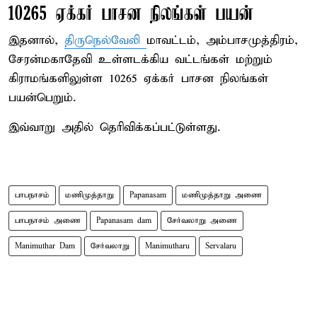
10265 ஏக்கர் பாசன நிலங்கள் பயன்
இதனால்,
திருநெல்வேலி
மாவட்டம், அம்பாசமுத்திரம்,
சேரன்மகாதேவி உள்ளடக்கிய வட்டங்கள் மற்றும்
கிராமங்களிலுள்ள 10265 ஏக்கர் பாசன நிலங்கள்
பயன்பெறும்.
இவ்வாறு அதில் தெரிவிக்கப்பட்டுள்ளது.
பாபநாசம்
மணிமுத்தாறு
Papanasam
மணிமுத்தாறு அணை
பாபநாசம் அணை
Papanasam dam
சேர்வலாறு அணை
Manimuthar Dam
சேர்வலாறு
Manimutharu
Servalaru