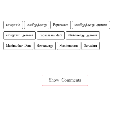
பாபநாசம்
மணிமுத்தாறு
Papanasam
மணிமுத்தாறு அணை
பாபநாசம் அணை
Papanasam dam
சேர்வலாறு அணை
Manimuthar Dam
சேர்வலாறு
Manimutharu
Servalaru
Show Comments