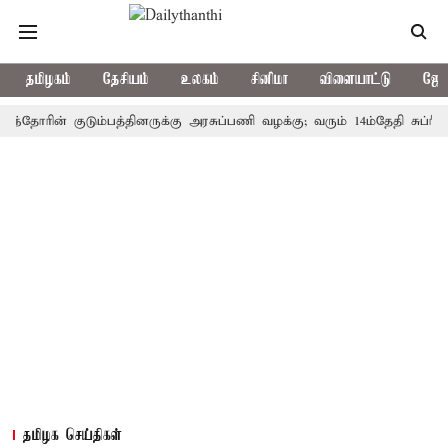
தமிழகம்
தேசியம்
உலகம்
சினிமா
விளையாட்டு
ஜோத
ின் குடும்பத்தினருக்கு அரசுப்பணி வழக்கு; வரும் 14ம்தேதி சுப்ரீம்கோர்ட
தமிழக செய்திகள்