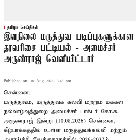
தமிழக செய்திகள்
இளநிலை மருத்துவ படிப்புகளுக்கான
தரவரிசை பட்டியல் - அமைச்சர்
அருண்ராஜ் வெளியிட்டார்
Published on
:
10 Aug 2026, 3:43 pm
சென்னை,
மருத்துவம், மருத்துவக் கல்வி மற்றும் மக்கள்
நல்வாழ்வுத்துறை அமைச்சர் டாக்டர் கோ.க.
அருண்ராஜ் இன்று (10.08.2026) சென்னை,
கீழ்பாக்கத்தில் உள்ள மருத்துவக்கல்வி மற்றும்
ஆராய்ச்சி இயக்குநரகத்தில் 2026-2027ம்