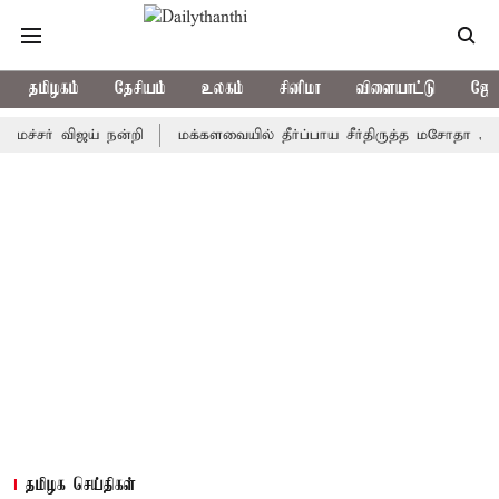
தமிழகம்
தேசியம்
உலகம்
சினிமா
விளையாட்டு
ஜோத
் விஜய் நன்றி
மக்களவையில் தீர்ப்பாய சீர்திருத்த மசோதா அறிமுகம்
தமிழக செய்திகள்