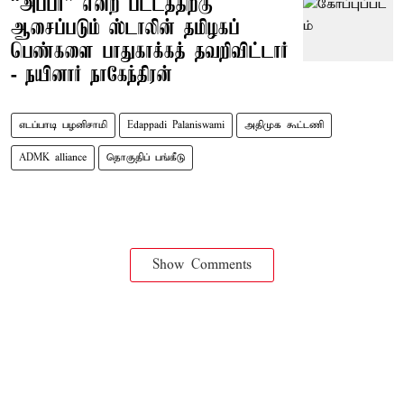
“அப்பா” என்ற பட்டத்திற்கு
ஆசைப்படும் ஸ்டாலின் தமிழகப்
பெண்களை பாதுகாக்கத் தவறிவிட்டார்
- நயினார் நாகேந்திரன்
எடப்பாடி பழனிசாமி
Edappadi Palaniswami
அதிமுக கூட்டணி
ADMK alliance
தொகுதிப் பங்கீடு
Show Comments