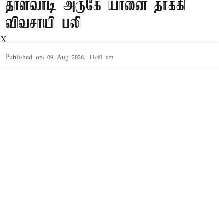
தாளவாடி அருகே யானை தாக்கி
விவசாயி பலி
X
Published on
:
09 Aug 2026, 11:40 am
ஈரோடு,
ஈரோடு மாவட்டம்,
தாளவாடி
, ஜீரகள்ளி
வனச்சரகத்துக்கு உட்பட்ட காமையன்புரம் அருகே
ஒற்றை காட்டு
யானை தாக்கி
யதில்
Read More