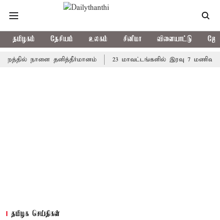
தமிழகம்
தேசியம்
உலகம்
சினிமா
விளையாட்டு
ஜோத
தில் நாளை தனித்தீர்மானம்
23 மாவட்டங்களில் இரவு 7 மணிவரை மழை 
தமிழக செய்திகள்