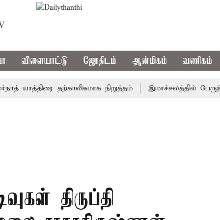
TV
மா
விளையாட்டு
ஜோதிடம்
ஆன்மிகம்
வணிகம்
 யாத்திரை தற்காலிகமாக நிறுத்தம்
இமாச்சலத்தில் பேருந்து வ
ிவுகள் திருப்தி