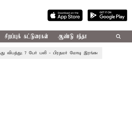
சிறப்புக் கட்டுரைகள்
ஆண்டு சந்தா
ிபத்து; 7 பேர் பலி - பிரதமர் மோடி இரங்கல்
தொகுதி மறுவரை