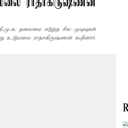
மலை ராதாகிருஷ்ணன்
ி.மு.க. தலைமை எடுத்த சில முடிவுகள்
ன்று உடுமலை ராதாகிருஷ்ணன் கூறினார்.
R