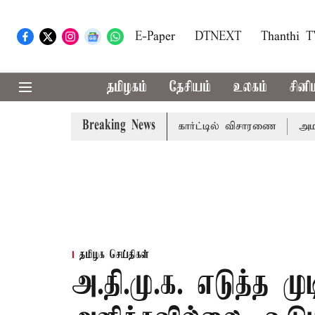
E-Paper
DTNEXT
Thanthi 
தமிழகம்
தேசியம்
உலகம்
சினி
Breaking News
வழக்கு; வரும் 14ம்தேதி சுப்ரீம்கோர்ட்டில் விசாரணை
அமர்நாத்
தமிழக செய்திகள்
அ.தி.மு.க. எடுத்த முட