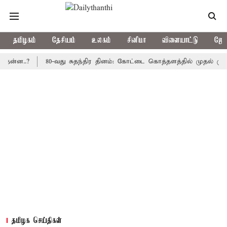
தமிழகம்
தேசியம்
உலகம்
சினிமா
விளையாட்டு
ஜோத
.?
80-வது சுதந்திர தினம்: கோட்டை கொத்தளத்தில் முதல் முறையாக த
தமிழக செய்திகள்