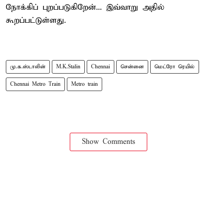
நோக்கிப் புறப்படுகிறேன்... இவ்வாறு அதில்
கூறப்பட்டுள்ளது.
மு.க.ஸ்டாலின்
M.K.Stalin
Chennai
சென்னை
மெட்ரோ ரெயில்
Chennai Metro Train
Metro train
Show Comments