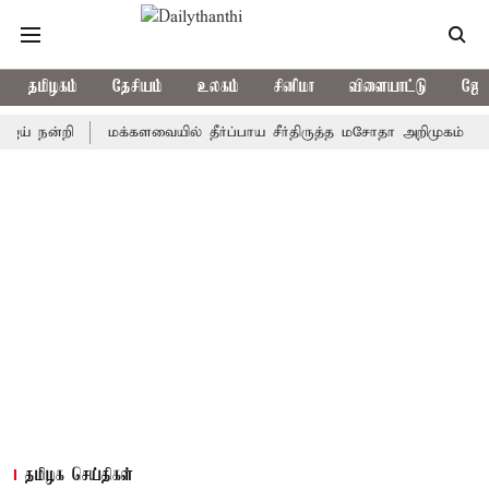
தமிழகம்
தேசியம்
உலகம்
சினிமா
விளையாட்டு
ஜோத
ன்றி
மக்களவையில் தீர்ப்பாய சீர்திருத்த மசோதா அறிமுகம்
காவிர
தமிழக செய்திகள்