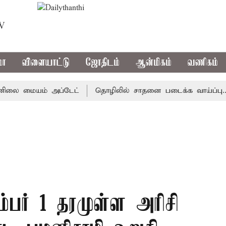
TV
மா
விளையாட்டு
ஜோதிடம்
ஆன்மிகம்
வணிகம்
ை மையம் அப்டேட்
தொழிலில் சாதனை படைக்க வாய்ப்பு... இன்
பர் 1 தரமுள்ள அரிசி