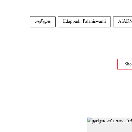
அதிமுக
Edappadi Palaniswami
AIAD
Sh