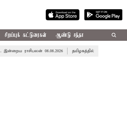
சிறப்புக் கட்டுரைகள்
ஆண்டு சந்தா
றைய ராசிபலன் 08.08.2026
தமிழகத்தில் இன்று மழைக்கு வாய