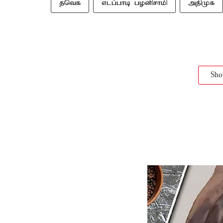
தவெக
எடப்பாடி பழனிசாமி
அதிமுக
Sh