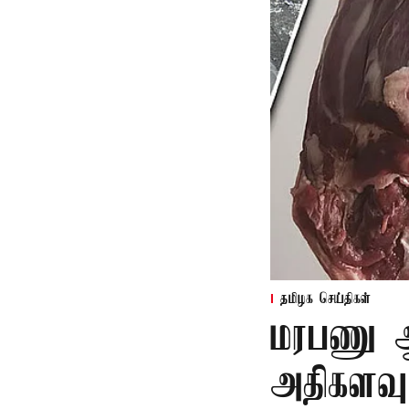
தமிழக செய்திகள்
மரபணு ஆய
அதிகளவு