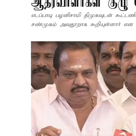
ஆதரவாளர்கள் குழு ப
எடப்பாடி பழனிசாமி திமுகவுடன் கூட்ட
சண்முகம