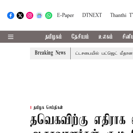
E-Paper
DTNEXT
Thanthi 
தமிழகம்
தேசியம்
உலகம்
சினி
Breaking News
ாற்றமா?, தடுமாற்றமா?
சட்டசபையில் பட்ஜெட் மீதான விவாதம் 
தமிழக செய்திகள்
தவெகவிற்கு எதிராக 