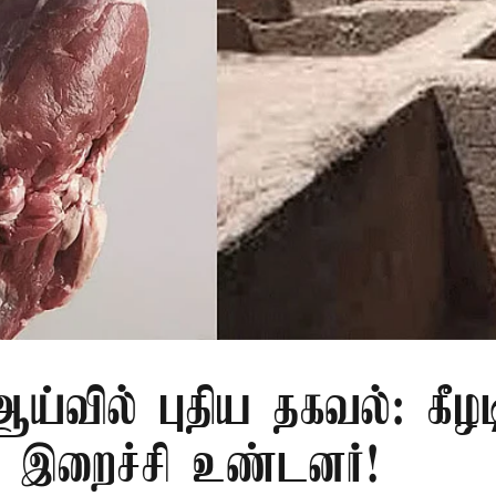
்வில் புதிய தகவல்: கீழட
 இறைச்சி உண்டனர்!