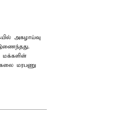
ையில் அகழாய்வு
 இணைந்தது.
 மக்களின்
பல்கலை மரபணு