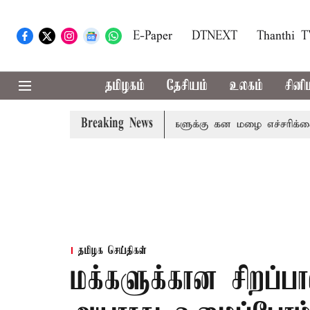
E-Paper
DTNEXT
Thanthi 
தமிழகம்
தேசியம்
உலகம்
சினி
Breaking News
ேனி,நீலகிரி ஆகிய மாவட்டங்களுக்கு கன மழை எச்சரிக்கை
தமிழக செய்திகள்
மக்களுக்கான சிறப்