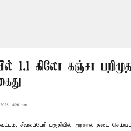
ல் 1.1 கிலோ கஞ்சா பறிமுத
கைது
2026, 4:26 pm
ட்டம், சீவலப்பேரி பகுதியில் அரசால் தடை செய்யப