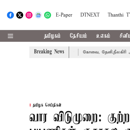
E-Paper
DTNEXT
Thanthi 
தமிழகம்
தேசியம்
உலகம்
சினி
Breaking News
வழக்கை வாபஸ் பெற்றார் சங்கீதா
கோவை, தேனி,நீலகிரி ஆகிய 
தமிழக செய்திகள்
வார விடுமுறை: குற்ற