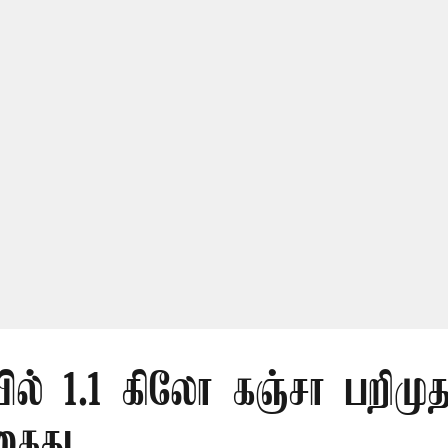
ல் 1.1 கிலோ கஞ்சா பறிமுத
கைது