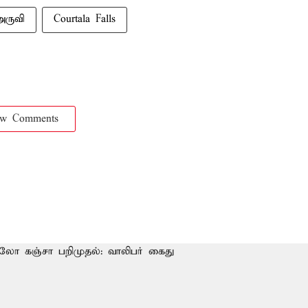
அருவி
Courtala Falls
ow Comments