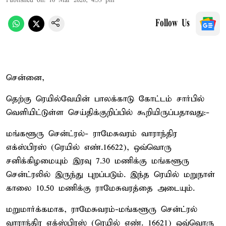
Published on
:
16 Mar 2026, 4:53 pm
Follow Us
சென்னை,
தெற்கு ரெயில்வேயின் பாலக்காடு கோட்டம் சார்பில்
வெளியிட்டுள்ள செய்திக்குறிப்பில் கூறியிருப்பதாவது:-
மங்களூரு சென்ட்ரல்- ராமேசுவரம் வாராந்திர
எக்ஸ்பிரஸ் (ரெயில் எண்.16622), ஒவ்வொரு
சனிக்கிழமையும் இரவு 7.30 மணிக்கு மங்களூரு
சென்ட்ரலில் இருந்து புறப்படும். இந்த ரெயில் மறுநாள்
காலை 10.50 மணிக்கு ராமேசுவரத்தை அடையும்.
மறுமார்க்கமாக, ராமேசுவரம்-மங்களூரு சென்ட்ரல்
வாராந்திர எக்ஸ்பிரஸ் (ரெயில் எண். 16621) ஒவ்வொரு