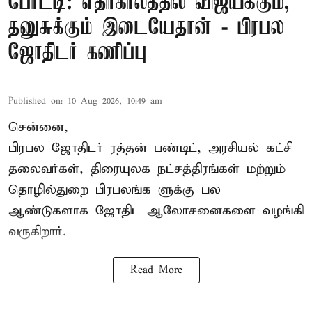
போட்டி: எதிர்காலத்தில் விஜய்க்கும்,
தனுசுக்கும் இடையேதான் - பிரபல
ஜோதிடர் கணிப்பு
Published on
:
10 Aug 2026, 10:49 am
சென்னை,
பிரபல ஜோதிடர் ரத்தன் பண்டிட், அரசியல் கட்சி
தலைவர்கள், திரையுலக நட்சத்திரங்கள் மற்றும்
தொழில்துறை பிரபலங்க ளுக்கு பல
ஆண்டுகளாக ஜோதிட ஆலோசனைகளை வழங்கி
வருகிறார்.
Read More