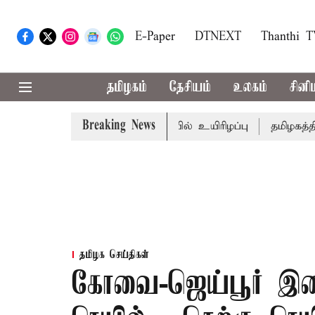
E-Paper
DTNEXT
Thanthi 
தமிழகம்
தேசியம்
உலகம்
சினி
Breaking News
நில மோசடி: கைதானவர் சிறையில் உயிரிழப்பு
தமிழகத்தில் 
தமிழக செய்திகள்
கோவை-ஜெய்பூர் இடை