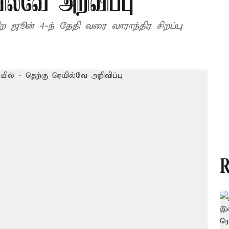
ில்வே அறிவிப்பு
ற ஜூன் 4-ந் தேதி வரை வாராந்திர சிறப்பு
R