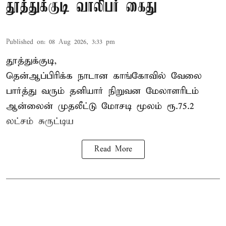
தூத்துக்குடி வாலிபர் கைது
Published on
:
08 Aug 2026, 3:33 pm
தூத்துக்குடி,
தென்ஆப்பிரிக்க நாடான
காங்கோ
வில் வேலை
பார்த்து வரும் தனியார் நிறுவன மேலாளரிடம்
ஆன்லைன் முதலீட்டு மோசடி மூலம் ரூ.75.2
லட்சம் சுருட்டிய
Read More