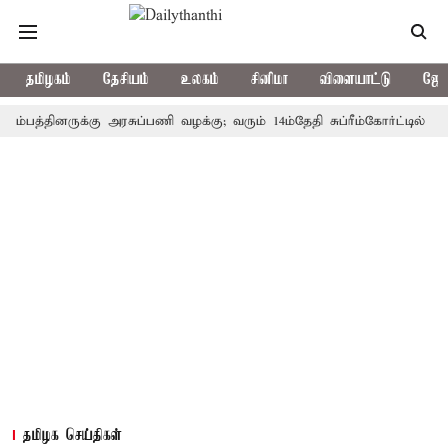
தமிழகம்
தேசியம்
உலகம்
சினிமா
விளையாட்டு
ஜோத
்தினருக்கு அரசுப்பணி வழக்கு; வரும் 14ம்தேதி சுப்ரீம்கோர்ட்டில் விசாரண
தமிழக செய்திகள்