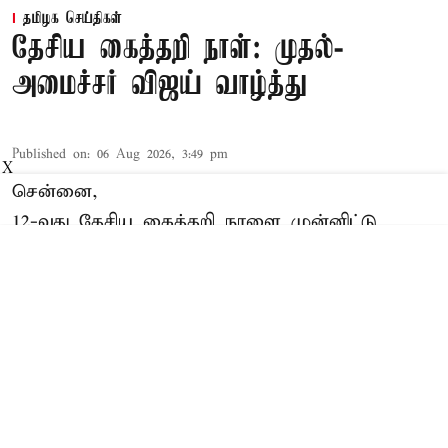
தமிழக செய்திகள்
தேசிய கைத்தறி நாள்: முதல்-
அமைச்சர் விஜய் வாழ்த்து
Published on
:
06 Aug 2026, 3:49 pm
X
சென்னை,
12-வது தேசிய கைத்தறி நாளை முன்னிட்டு
முதல்-அமைச்சர் விஜய் வெளியிட்டுள்ள
வாழ்த்துச் செய்தியில் தெரிவித்திருப்பதாவது:-
1905-ம் ஆண்டு ஆகஸ்ட் மாதம் 7-ம் நாளன்று
தொடங்கப்பட்ட சுதேசி இயக்கத்தின் நினைவாக,
கைத்தறித் தொழிலை மேம்படுத்தி, கைத்தறி
நெசவாளர்களின் வருவாயை அதிகரிக்கவும்,
நெசவாளர்களுக்கென உயரிய கவுரவத்தை