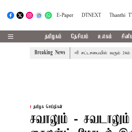
E-Paper
DTNEXT
Thanthi 
தமிழகம்
தேசியம்
உலகம்
சினி
Breaking News
ழை எச்சரிக்கை
புதுச்சேரி சட்டசபையில் வரும் 24ம் தேதி பட
தமிழக செய்திகள்
சவாலும் - சவடாலும்