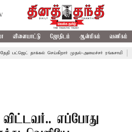
TV
மா
விளையாட்டு
ஜோதிடம்
ஆன்மிகம்
வணிகம்
்ஜெட் தாக்கல் செய்கிறார் முதல்-அமைச்சர் ரங்கசாமி
எதிர்க்க
 விட்டவர்.. எப்போது