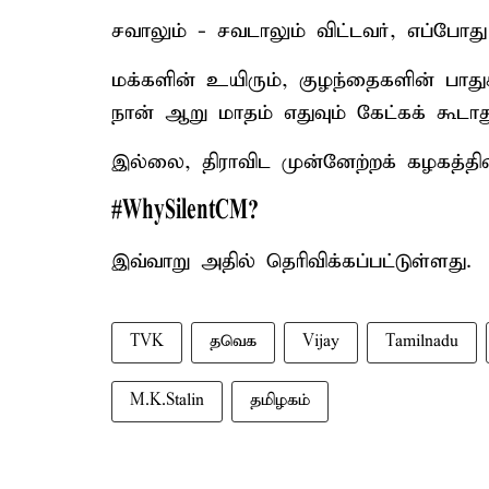
சவாலும் - சவடாலும் விட்டவர், எப்போத
மக்களின் உயிரும், குழந்தைகளின் பாதுக
நான் ஆறு மாதம் எதுவும் கேட்கக் கூடாத
இல்லை, திராவிட முன்னேற்றக் கழகத்தின்
#WhySilentCM?
இவ்வாறு அதில் தெரிவிக்கப்பட்டுள்ளது.
TVK
தவெக
Vijay
Tamilnadu
M.K.Stalin
தமிழகம்