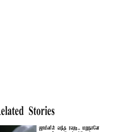
elated Stories
ஜாமீனில் வந்த ரவுடி.. மறுநாளே