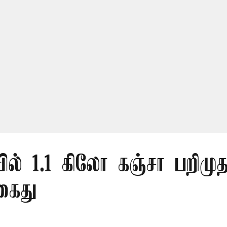
ல் 1.1 கிலோ கஞ்சா பறிமுத
கைது