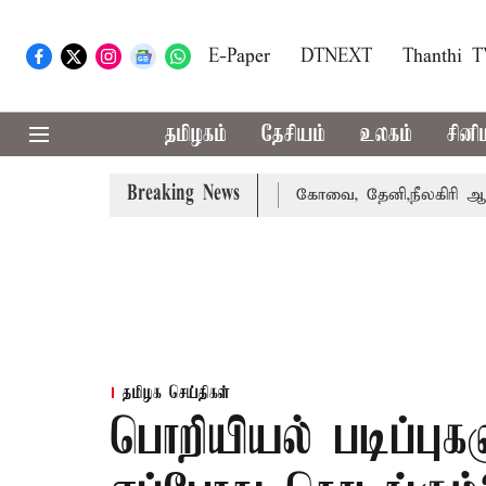
E-Paper
DTNEXT
Thanthi 
தமிழகம்
தேசியம்
உலகம்
சினி
Breaking News
க்கை வாபஸ் பெற்றார் சங்கீதா
கோவை, தேனி,நீலகிரி ஆகிய ம
தமிழக செய்திகள்
பொறியியல் படிப்புக