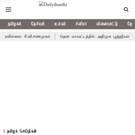
தமிழகம்
தேசியம்
உலகம்
சினிமா
விளையாட்டு
ஜோத
லை: சி.வி.சண்முகம்
தென் மாவட்டத்தில் அதிமுக பூஜ்ஜியம் - சி.வி.ச
தமிழக செய்திகள்