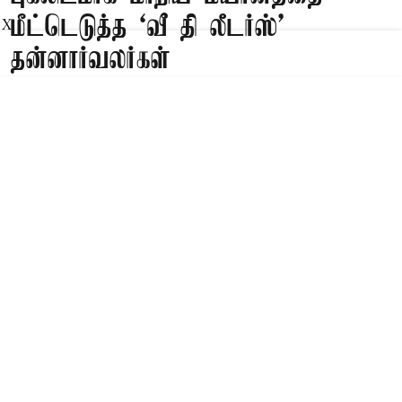
மீட்டெடுத்த ‘வீ தி லீடர்ஸ்’
X
தன்னார்வலர்கள்
Published on
:
10 Aug 2026, 7:12 am
மதுரை,
மதுரையில் மதுப்பிரியர்களின் புகலிடமாக மாறிய
மயானத்தை ‘வீ தி லீடர்ஸ்’ அமைப்பின்
தன்னார்வாலர்கள் மீட்டெடுத்தனர்.
Read More