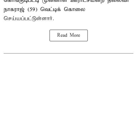
கோங்குடிபட்டி முன்னாள் ஊராட்சிமன்ற தலைவர்
நாகராஜ் (59) வெட்டிக் கொலை
செய்யப்பட்டுள்ளார்.
Read More