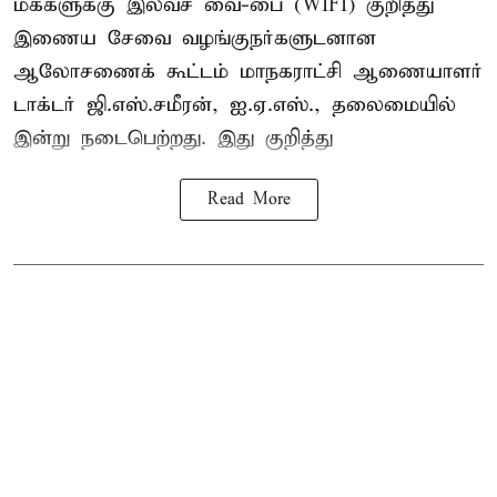
மக்களுக்கு இலவச வை-பை (WIFI) குறித்து
இணைய சேவை வழங்குநர்களுடனான
ஆலோசணைக் கூட்டம் மாநகராட்சி ஆணையாளர்
டாக்டர் ஜி.எஸ்.சமீரன், ஐ.ஏ.எஸ்., தலைமையில்
இன்று நடைபெற்றது. இது குறித்து
Read More