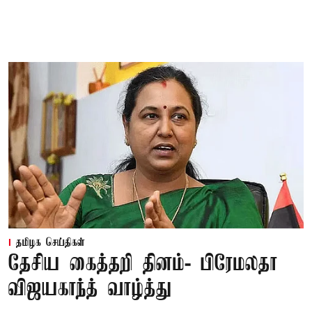
தமிழக செய்திகள்
தேசிய கைத்தறி தினம்- பிரேமலதா
விஜயகாந்த் வாழ்த்து