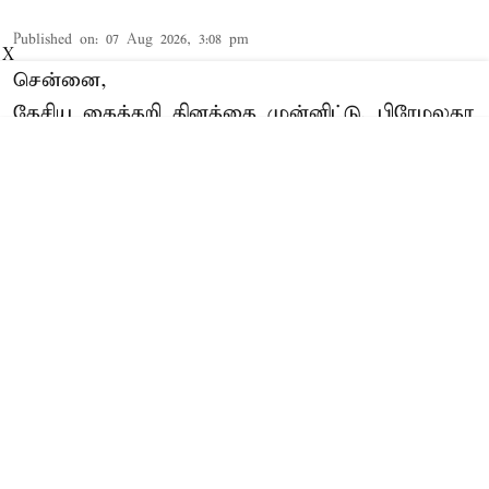
Published on
:
07 Aug 2026, 3:08 pm
X
சென்னை,
தேசிய கைத்தறி தினத்தை
முன்னிட்டு, பிரேமலதா
விஜயகாந்த் வாழ்த்து. இது குறித்து தேமுதிக
பொதுச்செயலாளர்
Read More