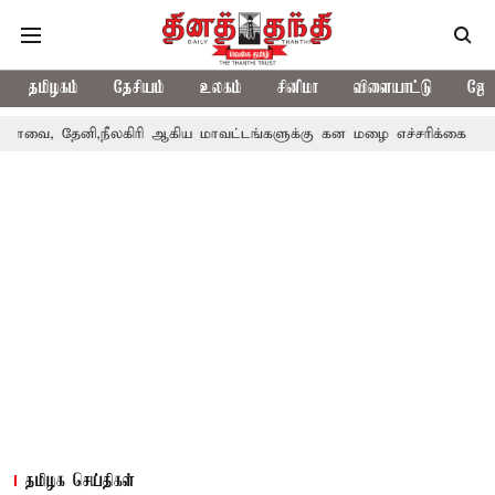
தமிழகம்
தேசியம்
உலகம்
சினிமா
விளையாட்டு
ஜோத
ி,நீலகிரி ஆகிய மாவட்டங்களுக்கு கன மழை எச்சரிக்கை
புதுச்சேர
தமிழக செய்திகள்