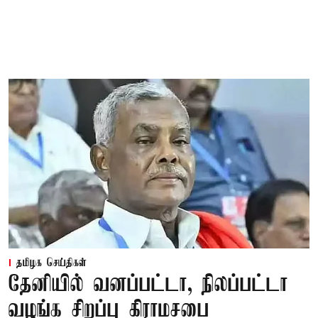
தமிழக செய்திகள்
தேனியில் வனப்பட்டா, நிலப்பட்டா
வழங்க சிறப்பு கிராமசபை