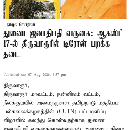
தமிழக செய்திகள்
துணை ஜனாதிபதி வருகை: ஆகஸ்ட்
17-ல் திருவாரூரில் டிரோன் பறக்க
தடை
Published on
:
07 Aug 2026, 3:57 pm
திருவாரூர்,
திருவாரூர் மாவட்டம், நன்னிலம் வட்டம்,
நீலக்குடியில் அமைந்துள்ள தமிழ்நாடு மத்தியப்
பல்கலைக்கழகத்தின் (CUTN) பட்டமளிப்பு
விழாவில் கலந்து கொள்வதற்காக துணை
ஜனாதிபதி வருகைதரவுள்ளதால் அன்றைய தினம்