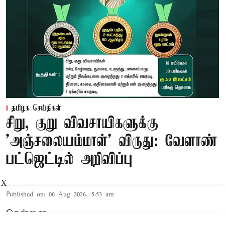
தமிழக செய்திகள்
சிறு, குறு விவசாயிகளுக்கு
'அஞ்சலையம்மாள்' விருது: வேளாண்
பட்ஜெட்டில் அறிவிப்பு
X
Published on
:
06 Aug 2026, 5:53 am
சென்னை,