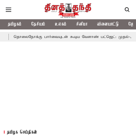
தமிழகம்
தேசியம்
உலகம்
சினிமா
விளையாட்டு
ஜோத
லைநோக்கு பார்வையுடன் கூடிய வேளாண் பட்ஜெட்: முதல்-அமைச்சர் விஜ
தமிழக செய்திகள்