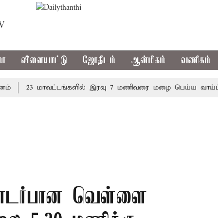
TV
மா
விளையாட்டு
ஜோதிடம்
ஆன்மிகம்
வணிகம்
23 மாவட்டங்களில் இரவு 7 மணிவரை மழை பெய்ய வாய்ப்பு
தொடர்பான வெள்ளை