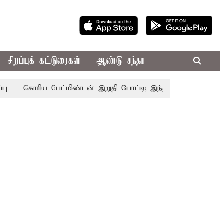
சிறப்புக் கட்டுரைகள்
ஆண்டு சந்தா
கொரிய பேட்மிண்டன் இறுதி போட்டி; இந்திய வீராங்கனை சாம்பி