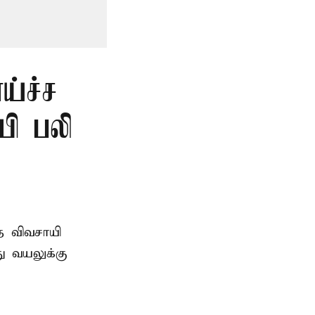
ய்ச்ச
யி பலி
த விவசாயி
ு வயலுக்கு