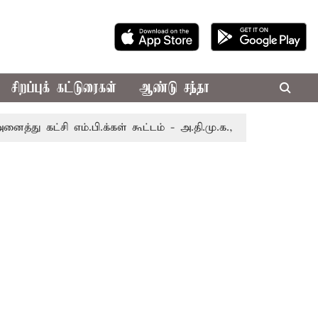
சிறப்புக் கட்டுரைகள்
ஆண்டு சந்தா
சி எம்.பி.க்கள் கூட்டம் - அ.தி.மு.க., தி.மு.க. புறக்கணிப்பு