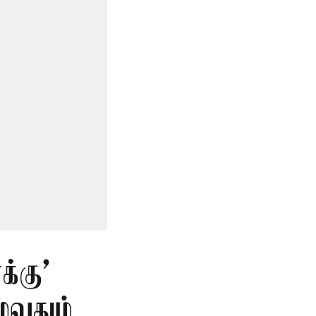
்கு’
ுவதும்