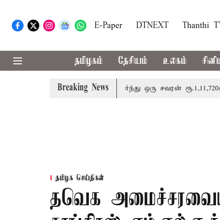
E-Paper
DTNEXT
Thanthi 
தமிழகம்
தேசியம்
உலகம்
சினி
Breaking News
ிலை சவரனுக்கு ரூ.520 உயர்ந்து ஒரு சவரன் ரூ.1,11,720க்கு 
தமிழக செய்திகள்
தவெக அமைச்சரவைய