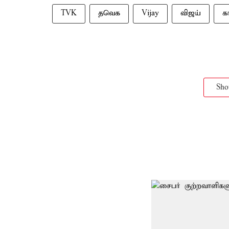
TVK
தவெக
Vijay
விஜய்
க
Sh