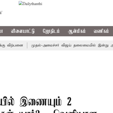
TV
மா
விளையாட்டு
ஜோதிடம்
ஆன்மிகம்
வணிகம்
விற்பனை
முதல்-அமைச்சர் விஜய் தலைமையில் இன்று அனைத்து கட்
ில் இணையும் 2