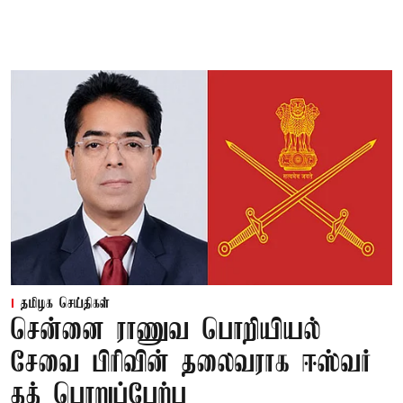
தமிழக செய்திகள்
சென்னை ராணுவ பொறியியல்
சேவை பிரிவின் தலைவராக ஈஸ்வர்
தத் பொறுப்பேற்பு