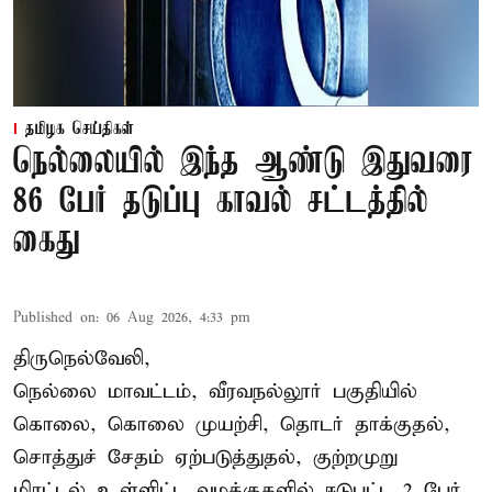
தமிழக செய்திகள்
நெல்லையில் இந்த ஆண்டு இதுவரை
86 பேர் தடுப்பு காவல் சட்டத்தில்
கைது
Published on
:
06 Aug 2026, 4:33 pm
திருநெல்வேலி,
நெல்லை மாவட்டம், வீரவநல்லூர் பகுதியில்
கொலை, கொலை முயற்சி, தொடர் தாக்குதல்,
சொத்துச் சேதம் ஏற்படுத்துதல், குற்றமுறு
மிரட்டல் உள்ளிட்ட வழக்குகளில் ஈடுபட்ட 2 பேர்