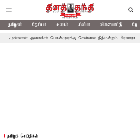
தமிழகம்
தேசியம்
உலகம்
சினிமா
விளையாட்டு
ஜோத
ள் அமைச்சர் பொன்முடிக்கு சென்னை நீதிமன்றம் பிடிவாராண்ட்
தொலை
தமிழக செய்திகள்