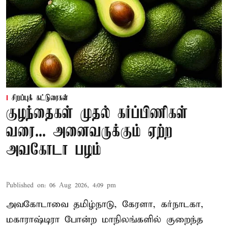
சிறப்புக் கட்டுரைகள்
குழந்தைகள் முதல் கர்ப்பிணிகள்
வரை... அனைவருக்கும் ஏற்ற
அவகோடா பழம்
Published on
:
06 Aug 2026, 4:09 pm
அவகோடாவை தமிழ்நாடு, கேரளா, கர்நாடகா,
மகாராஷ்டிரா போன்ற மாநிலங்களில் குறைந்த