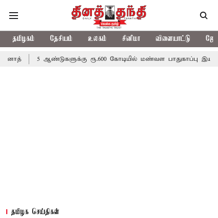
தமிழகம்
தேசியம்
உலகம்
சினிமா
விளையாட்டு
ஜோத
5 ஆண்டுகளுக்கு ரூ.600 கோடியில் மண்வள பாதுகாப்பு இயக்கம்
விவசா
தமிழக செய்திகள்