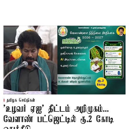
தமிழக செய்திகள்
'உழவர் ஏஐ' திட்டம் அறிமுகம்...
வேளாண் பட்ஜெட்டில் ரூ.2 கோடி