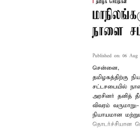
தமிழக செய்திகள்
மாநிலங்க
நாளை சட்
Published on
:
06 Aug 
சென்னை,
தமிழகத்திற்கு ந
சட்டசபையில் நா
அரசினர் தனித் 
விவரம் வருமாறு:
நியாயமான மற்றும
தொடர்ச்சியான பொ