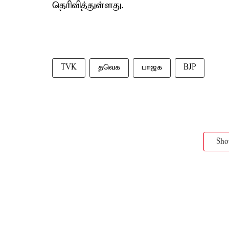
தெரிவித்துள்ளது.
TVK
தவெக
பாஜக
BJP
Sh