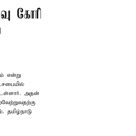
்வு கோரி
்
ம் என்று
டசபையில்
உள்ளார். அதன்
வேற்றுவதற்கு
. தமிழ்நாடு