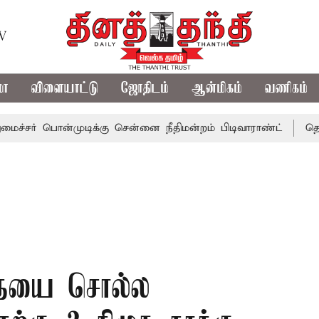
TV
மா
விளையாட்டு
ஜோதிடம்
ஆன்மிகம்
வணிகம்
ொன்முடிக்கு சென்னை நீதிமன்றம் பிடிவாராண்ட்
தொலைநோக்கு
தையை சொல்ல