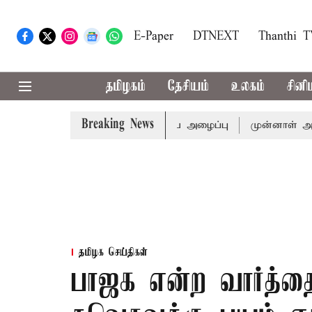
E-Paper
DTNEXT
Thanthi 
தமிழகம்
தேசியம்
உலகம்
சினி
Breaking News
ுக்கு முதல்-அமைச்சர் விஜய் அழைப்பு
முன்னாள் அமைச்சர் ப
தமிழக செய்திகள்
பாஜக என்ற வார்த்