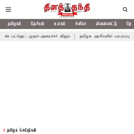
தமிழகம்
தேசியம்
உலகம்
சினிமா
விளையாட்டு
ஜோத
 முதல்-அமைச்சர் விஜய்
தமிழக அரசியலில் பரபரப்பு; அமைச்சர் ஆன
தமிழக செய்திகள்