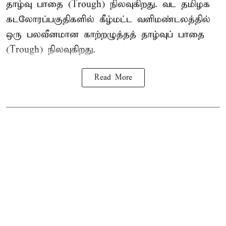
தாழ்வு பாதை (Trough) நிலவுகிறது. வட தமிழக
கடலோரப்பகுதிகளில் கீழ்மட்ட வளிமண்டலத்தில்
ஒரு பலவீனமான காற்றழுத்தத் தாழ்வுப் பாதை
(Trough) நிலவுகிறது.
Read More