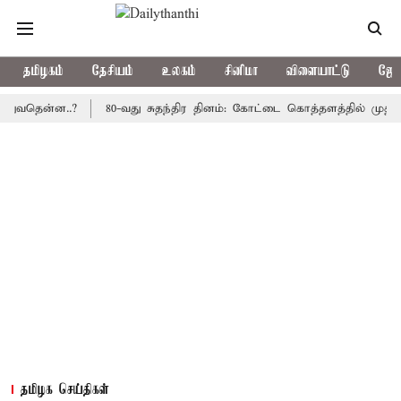
தமிழகம்
தேசியம்
உலகம்
சினிமா
விளையாட்டு
ஜோத
ன்ன..?
80-வது சுதந்திர தினம்: கோட்டை கொத்தளத்தில் முதல் முறைய
தமிழக செய்திகள்