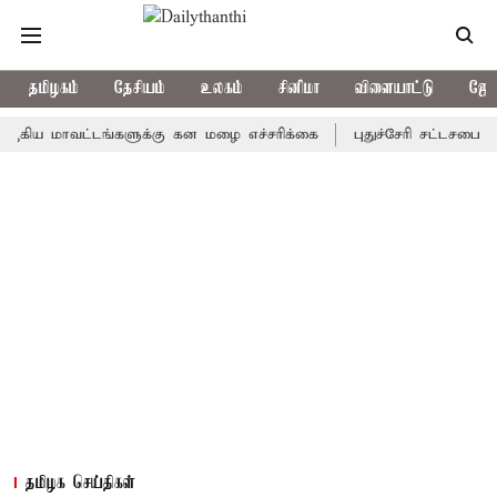
தமிழகம்
தேசியம்
உலகம்
சினிமா
விளையாட்டு
ஜோத
மாவட்டங்களுக்கு கன மழை எச்சரிக்கை
புதுச்சேரி சட்டசபையில் வரு
தமிழக செய்திகள்