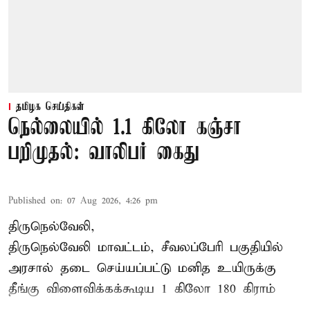
தமிழக செய்திகள்
நெல்லையில் 1.1 கிலோ கஞ்சா
பறிமுதல்: வாலிபர் கைது
Published on
:
07 Aug 2026, 4:26 pm
திருநெல்வேலி,
திருநெல்வேலி
மாவட்டம், சீவலப்பேரி பகுதியில்
அரசால் தடை செய்யப்பட்டு மனித உயிருக்கு
தீங்கு விளைவிக்கக்கூடிய 1 கிலோ 180 கிராம்