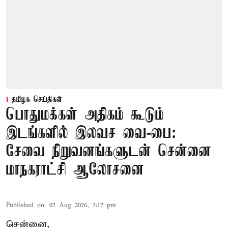
தமிழக செய்திகள்
பொதுமக்கள் அதிகம் கூடும்
இடங்களில் இலவச வை-பை:
சேவை நிறுவனங்களுடன் சென்னை
மாநகராட்சி ஆலோசனை
Published on
:
07 Aug 2026, 3:17 pm
சென்னை,