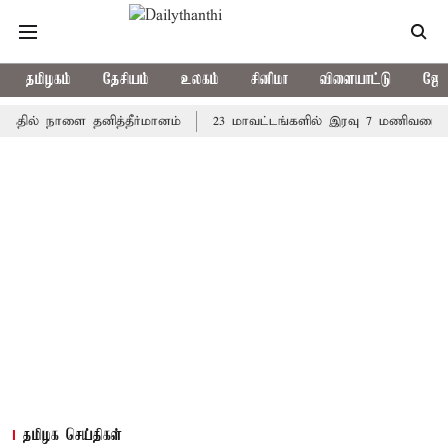
தமிழகம்
தேசியம்
உலகம்
சினிமா
விளையாட்டு
ஜோத
தில் நாளை தனித்தீர்மானம்
23 மாவட்டங்களில் இரவு 7 மணிவரை மழை 
தமிழக செய்திகள்