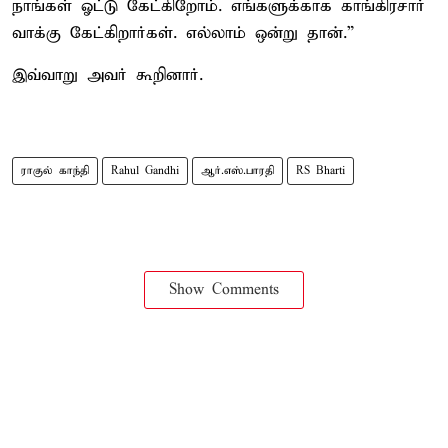
நாங்கள் ஓட்டு கேட்கிறோம். எங்களுக்காக காங்கிரசார்
வாக்கு கேட்கிறார்கள். எல்லாம் ஒன்று தான்.”
இவ்வாறு அவர் கூறினார்.
ராகுல் காந்தி
Rahul Gandhi
ஆர்.எஸ்.பாரதி
RS Bharti
Show Comments