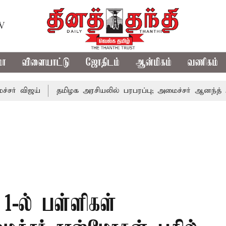
TV
மா
விளையாட்டு
ஜோதிடம்
ஆன்மிகம்
வணிகம்
ய்
தமிழக அரசியலில் பரபரப்பு; அமைச்சர் ஆனந்த் உடன் சி.வ
1-ல் பள்ளிகள்