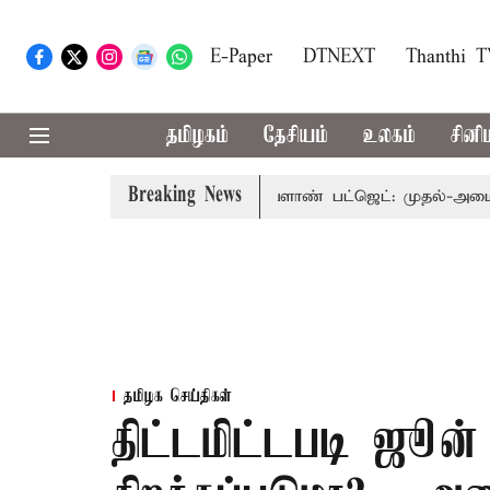
E-Paper
DTNEXT
Thanthi 
தமிழகம்
தேசியம்
உலகம்
சினி
Breaking News
 பார்வையுடன் கூடிய வேளாண் பட்ஜெட்: முதல்-அமைச்சர் விஜ
தமிழக செய்திகள்
திட்டமிட்டபடி ஜூன் 