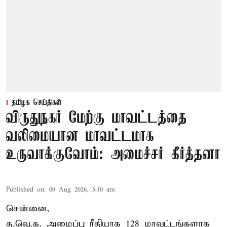
தமிழக செய்திகள்
விருதுநகர் மேற்கு மாவட்டத்தை
வலிமையான மாவட்டமாக
உருவாக்குவோம்: அமைச்சர் கீர்த்தனா
Published on
:
09 Aug 2026, 5:10 am
சென்னை,
த.வெ.க. அமைப்பு ரீதியாக 128 மாவட்டங்களாக