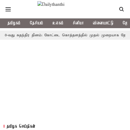
தமிழகம்
தேசியம்
உலகம்
சினிமா
விளையாட்டு
ஜோத
ு சுதந்திர தினம்: கோட்டை கொத்தளத்தில் முதல் முறையாக தேசிய கொடி ஏ
தமிழக செய்திகள்