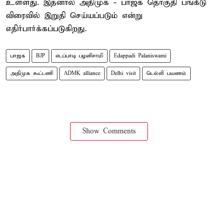
உள்ளது. இதனால் அதிமுக - பாஜக தொகுதி பங்கீடு
விரைவில் இறுதி செய்யப்படும் என்று
எதிர்பார்க்கப்படுகிறது.
பாஜக
BJP
எடப்பாடி பழனிசாமி
Edappadi Palaniswami
அதிமுக கூட்டணி
ADMK alliance
Delhi visit
டெல்லி பயணம்
Show Comments