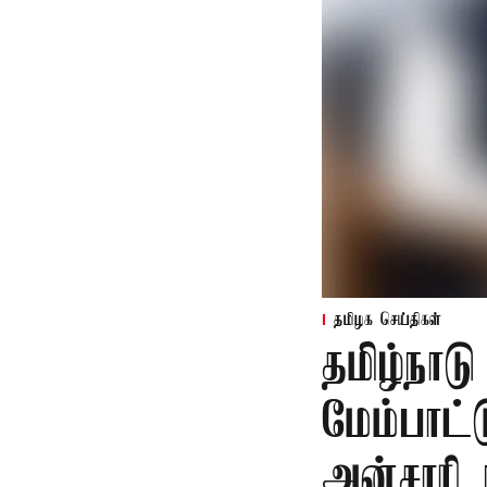
தமிழக செய்திகள்
தமிழ்நாட
மேம்பாட்
அன்சாரி