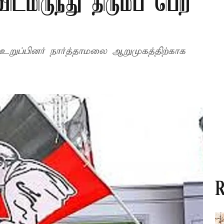
டமிருந்து திரும்ப பெற
றுப்பினர் நார்த்தாமலை ஆறுமுகத்திற்காக
R