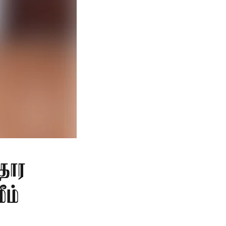
தார
ீம்