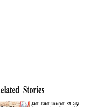
elated Stories
தீரன் சின்னமலையின் 221-வது