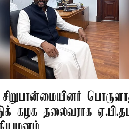
ு சிறுபான்மையினர் பொருளா
டுக் கழக தலைவராக ஏ.பி.தம
 நியமனம்