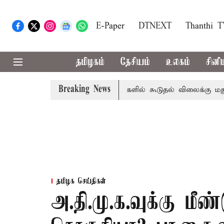
E-Paper
DTNEXT
Thanthi 
தமிழகம்
தேசியம்
உலகம்
சினி
Breaking News
ிவைப்பு
டாஸ்மாக் கடைகளில் கூடுதல் விலைக்கு மதுவிற்றால்
தமிழக செய்திகள்
அ.தி.மு.க.வுக்கு மீண