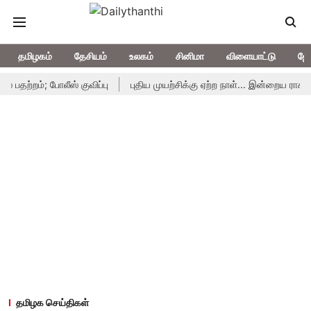
தமிழகம்
தேசியம்
உலகம்
சினிமா
விளையாட்டு
ஜோ
்; போலீஸ் குவிப்பு
புதிய முயற்சிக்கு ஏற்ற நாள்... இன்றைய ராசிபலன் 1
தமிழக செய்திகள்