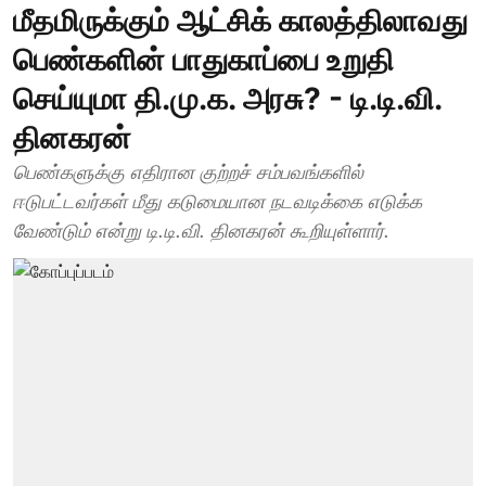
மீதமிருக்கும் ஆட்சிக் காலத்திலாவது
பெண்களின் பாதுகாப்பை உறுதி
செய்யுமா தி.மு.க. அரசு? - டி.டி.வி.
தினகரன்
பெண்களுக்கு எதிரான குற்றச் சம்பவங்களில்
ஈடுபட்டவர்கள் மீது கடுமையான நடவடிக்கை எடுக்க
வேண்டும் என்று டி.டி.வி. தினகரன் கூறியுள்ளார்.