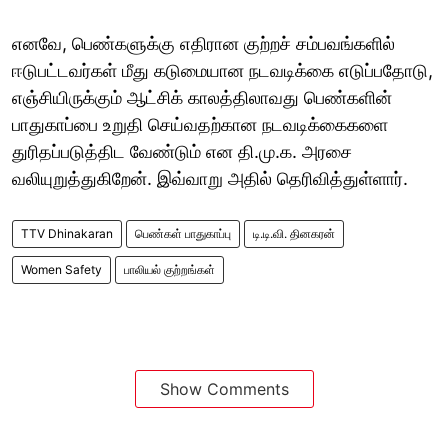
எனவே, பெண்களுக்கு எதிரான குற்றச் சம்பவங்களில்
ஈடுபட்டவர்கள் மீது கடுமையான நடவடிக்கை எடுப்பதோடு,
எஞ்சியிருக்கும் ஆட்சிக் காலத்திலாவது பெண்களின்
பாதுகாப்பை உறுதி செய்வதற்கான நடவடிக்கைகளை
துரிதப்படுத்திட வேண்டும் என தி.மு.க. அரசை
வலியுறுத்துகிறேன். இவ்வாறு அதில் தெரிவித்துள்ளார்.
TTV Dhinakaran
பெண்கள் பாதுகாப்பு
டி.டி.வி. தினகரன்
Women Safety
பாலியல் குற்றங்கள்
Show Comments