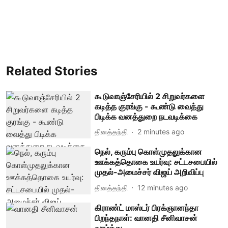
Related Stories
கூடுவாஞ்சேரியில் 2 சிறுவர்களை
கடித்த குரங்கு - கூண்டு வைத்து
பிடிக்க வனத்துறை நடவடிக்கை
தினத்தந்தி
2 minutes ago
நெல், கரும்பு கொள்முதலுக்கான
ஊக்கத்தொகை உயர்வு: சட்டசபையில்
முதல்-அமைச்சர் விஜய் அறிவிப்பு
தினத்தந்தி
12 minutes ago
கிராண்ட் மாஸ்டர் பிரக்ஞானந்தா
பிறந்தநாள்: வானதி சீனிவாசன்
வாழ்த்து