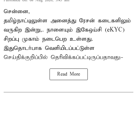
Published on
:
08 Aug 2026, 3:45 am
சென்னை,
தமிழ்நாட்டிலுள்ள அனைத்து ரேசன் கடைகளிலும்
வருகிற இன்று,. நாளையும் இகேஒய்சி (eKYC)
சிறப்பு முகாம் நடைபெற உள்ளது.
இதுதொடர்பாக வெளியிடப்பட்டுள்ள
செய்திக்குறிப்பில் தெரிவிக்கப்பட்டிருப்பதாவது:-
Read More