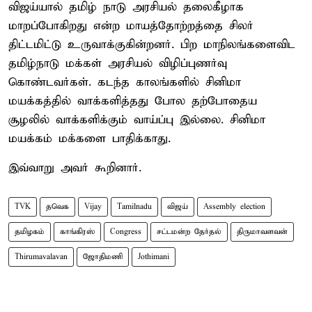
விஜய்யால் தமிழ் நாடு அரசியல் தலைகீழாக
மாறப்போகிறது என்ற மாயத்தோற்றத்தை சிலர்
திட்டமிட்டு உருவாக்குகின்றனர். பிற மாநிலங்களைவிட
தமிழ்நாடு மக்கள் அரசியல் விழிப்புணர்வு
கொண்டவர்கள். கடந்த காலங்களில் சினிமா
மயக்கத்தில் வாக்களித்தது போல தற்போதைய
சூழலில் வாக்களிக்கும் வாய்ப்பு இல்லை. சினிமா
மயக்கம் மக்களை பாதிக்காது.
இவ்வாறு அவர் கூறினார்.
TVK
தவெக
Vijay
Tamilnadu
விஜய்
Assembly election
தமிழகம்
காங்கிரஸ்
Congress
சட்டமன்ற தேர்தல்
திருமாவளவன்
Thirumavalavan
ஜோதிமணி
Jothimani