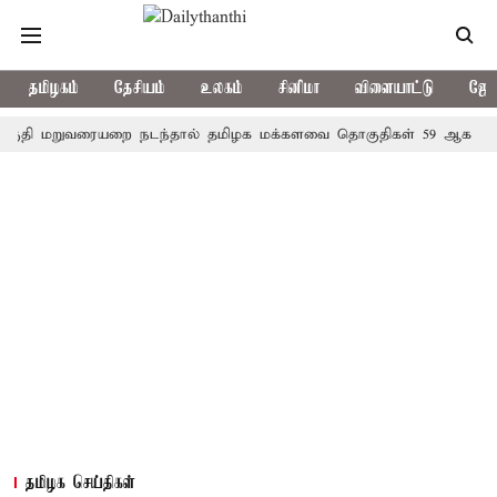
தமிழகம்
தேசியம்
உலகம்
சினிமா
விளையாட்டு
ஜோத
றுவரையறை நடந்தால் தமிழக மக்களவை தொகுதிகள் 59 ஆக உயரும்: உ
தமிழக செய்திகள்