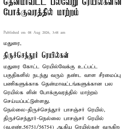
தென்மாவட்ட பல்வேறு ரெயில்களின்
போக்குவரத்தில் மாற்றம்
Published on
:
08 Aug 2026, 3:48 am
மதுரை,
திருச்செந்தூர் ரெயில்கள்
மதுரை கோட்ட ரெயில்வேக்கு உட்பட்ட
பகுதிகளில் நடந்து வரும் தண்ட வாள சீரமைப்பு
பணிகளுக்காக தென்மாவட்டங்களுக்கான பல
ரெயில்க ளின் போக்குவரத்தில் மாற்றம்
செய்யப்பட்டுள்ளது.
நெல்லை-திருச்செந்தூர் பாசஞ்சர் ரெயில்,
திருச்செந்தூர்-நெல்லை பாசஞ்சர் ரெயில்
(வ.எண்.56751/56754) ஆகிய ரெயில்கள் வருகிற