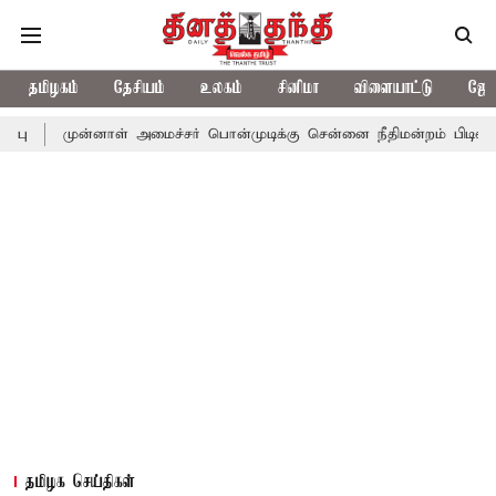
தமிழகம்
தேசியம்
உலகம்
சினிமா
விளையாட்டு
ஜோத
்னாள் அமைச்சர் பொன்முடிக்கு சென்னை நீதிமன்றம் பிடிவாராண்ட்
த
தமிழக செய்திகள்