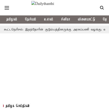
தமிழகம்
தேசியம்
உலகம்
சினிமா
விளையாட்டு
ஜோத
டநெரிசல்: இறந்தோரின் குடும்பத்தினருக்கு அரசுப்பணி வழக்கு; வரும் 14ம்த
தமிழக செய்திகள்