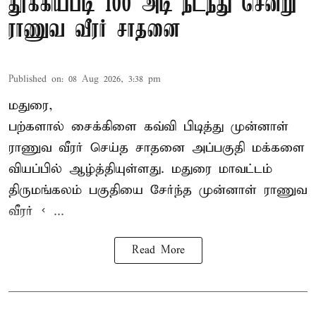
தூக்கியபடி 100 அடி நடந்து சென்று
ராணுவ வீரர் சாதனை
Published on
:
08 Aug 2026, 3:38 pm
மதுரை,
பற்களால் சைக்கிளை கவ்வி பிடித்து முன்னாள்
ராணுவ வீரர் செய்த சாதனை அப்பகுதி மக்களை
வியப்பில் ஆழ்த்தியுள்ளது. மதுரை மாவட்டம்
திருமங்கலம் பகுதியை சேர்ந்த
முன்னாள் ராணுவ
வீரர் < ...
Read More