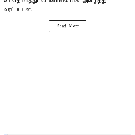
மேளதாளத்துடன் ஊர்வலமாக அழைத்து
வரப்பட்டன.
Read More