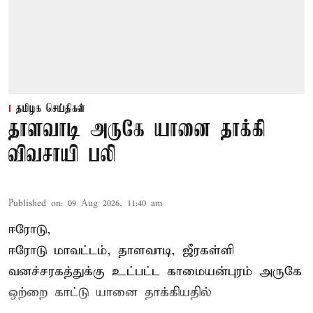
தமிழக செய்திகள்
தாளவாடி அருகே யானை தாக்கி
விவசாயி பலி
Published on
:
09 Aug 2026, 11:40 am
ஈரோடு,
ஈரோடு மாவட்டம்,
தாளவாடி
, ஜீரகள்ளி
வனச்சரகத்துக்கு உட்பட்ட காமையன்புரம் அருகே
ஒற்றை காட்டு
யானை தாக்கி
யதில்