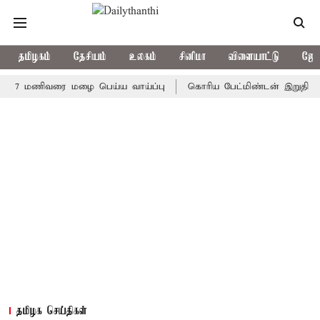
தமிழகம்
தேசியம்
உலகம்
சினிமா
விளையாட்டு
ஜோத
 மணிவரை மழை பெய்ய வாய்ப்பு
கொரிய பேட்மிண்டன் இறுதி போட்டி; 
தமிழக செய்திகள்