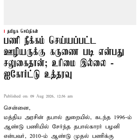
தமிழக செய்திகள்
பணி நீக்கம் செய்யப்பட்ட
ஊழியருக்கு கருணை படி என்பது
சலுகைதான்; உரிமை இல்லை -
ஐகோர்ட்டு உத்தரவு
Published on
:
09 Aug 2026, 12:56 am
சென்னை,
மத்திய அரசின் தபால் துறையில், கடந்த 1996-ம்
ஆண்டு பணியில் சேர்ந்த தபால்காரர் பழனி
என்பவர், 2010-ம் ஆண்டு முதல் பணிக்கு