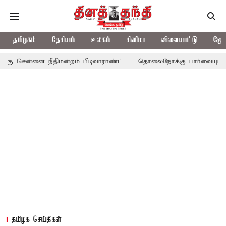
தமிழகம்
தேசியம்
உலகம்
சினிமா
விளையாட்டு
ஜோத
 நீதிமன்றம் பிடிவாராண்ட்
தொலைநோக்கு பார்வையுடன் கூடிய வேளா
தமிழக செய்திகள்