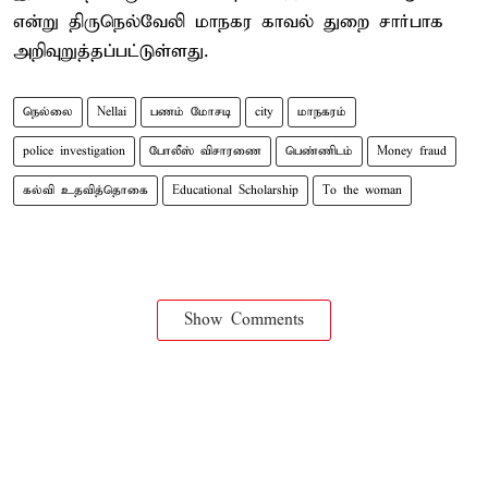
என்று திருநெல்வேலி மாநகர காவல் துறை சார்பாக
அறிவுறுத்தப்பட்டுள்ளது.
நெல்லை
Nellai
பணம் மோசடி
city
மாநகரம்
police investigation
போலீஸ் விசாரணை
பெண்ணிடம்
Money fraud
கல்வி உதவித்தொகை
Educational Scholarship
To the woman
Show Comments