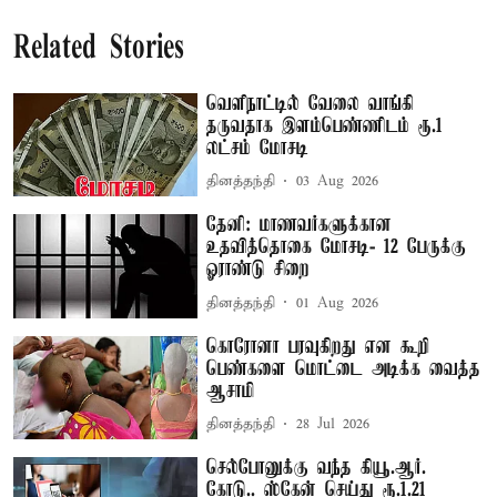
Related Stories
வெளிநாட்டில் வேலை வாங்கி
தருவதாக இளம்பெண்ணிடம் ரூ.1
லட்சம் மோசடி
தினத்தந்தி
03 Aug 2026
தேனி: மாணவர்களுக்கான
உதவித்தொகை மோசடி- 12 பேருக்கு
ஓராண்டு சிறை
தினத்தந்தி
01 Aug 2026
கொரோனா பரவுகிறது என கூறி
பெண்களை மொட்டை அடிக்க வைத்த
ஆசாமி
தினத்தந்தி
28 Jul 2026
செல்போனுக்கு வந்த கியூ.ஆர்.
கோடு.. ஸ்கேன் செய்து ரூ.1.21