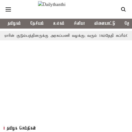
தமிழகம்
தேசியம்
உலகம்
சினிமா
விளையாட்டு
ஜோத
் குடும்பத்தினருக்கு அரசுப்பணி வழக்கு; வரும் 14ம்தேதி சுப்ரீம்கோர்ட்ட
தமிழக செய்திகள்