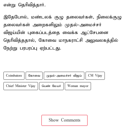
என்று தெரிவித்தார்.
இதேபோல், மண்டலக் குழு தலைவர்கள், நிலைக்குழு
தலைவர்கள் அறைகளிலும் முதல்-அமைச்சர்
விஜய்யின் புகைப்படத்தை வைக்க ஆட்சேபனை
தெரிவித்ததால், கோவை மாநகராட்சி அலுவலகத்தில்
நேற்று பரபரப்பு ஏற்பட்டது.
Coimbatore
கோவை
முதல்-அமைச்சர் விஜய்
CM Vijay
Chief Minister Vijay
பெண் மேயர்
Woman mayor
Show Comments