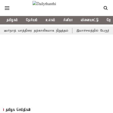
தமிழகம்
தேசியம்
உலகம்
சினிமா
விளையாட்டு
ஜோத
ாத் யாத்திரை தற்காலிகமாக நிறுத்தம்
இமாச்சலத்தில் பேருந்து விபத்த
தமிழக செய்திகள்