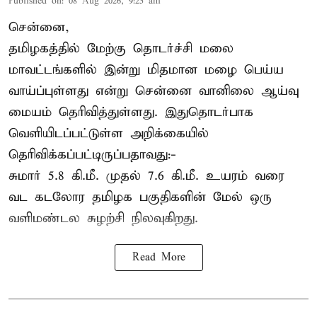
Published on
:
08 Aug 2026, 9:25 am
சென்னை,
தமிழகத்தில் மேற்கு தொடர்ச்சி மலை
மாவட்டங்களில் இன்று மிதமான மழை பெய்ய
வாய்ப்புள்ளது என்று சென்னை வானிலை ஆய்வு
மையம் தெரிவித்துள்ளது. இதுதொடர்பாக
வெளியிடப்பட்டுள்ள அறிக்கையில்
தெரிவிக்கப்பட்டிருப்பதாவது:-
சுமார் 5.8 கி.மீ. முதல் 7.6 கி.மீ. உயரம் வரை
வட கடலோர தமிழக பகுதிகளின் மேல் ஒரு
வளிமண்டல சுழற்சி நிலவுகிறது.
Read More