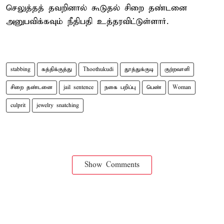
செலுத்தத் தவறினால் கூடுதல் சிறை தண்டனை
அனுபவிக்கவும் நீதிபதி உத்தரவிட்டுள்ளார்.
stabbing
கத்திக்குத்து
Thoothukudi
தூத்துக்குடி
குற்றவாளி
சிறை தண்டனை
jail sentence
நகை பறிப்பு
பெண்
Woman
culprit
jewelry snatching
Show Comments