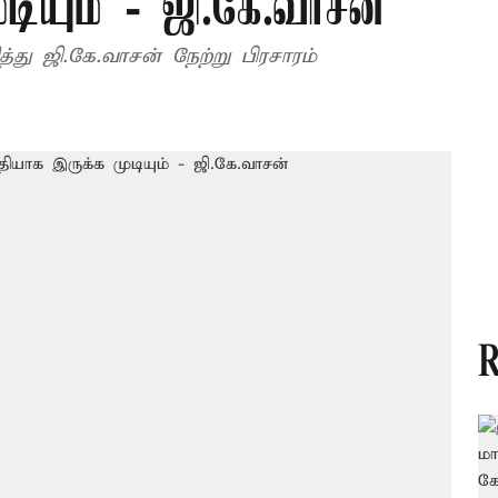
ுடியும் - ஜி.கே.வாசன்
்து ஜி.கே.வாசன் நேற்று பிரசாரம்
R