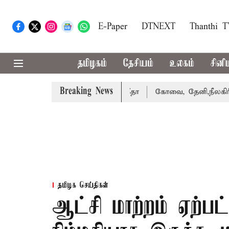
E-Paper
DTNEXT
Thanthi 
தமிழகம்
தேசியம்
உலகம்
சினி
Breaking News
 வழக்கை வாபஸ் பெற்றார் சங்கீதா
கோவை, தேனி,நீலகிரி ஆகி
தமிழக செய்திகள்
ஆட்சி மாற்றம் ஏற்ப