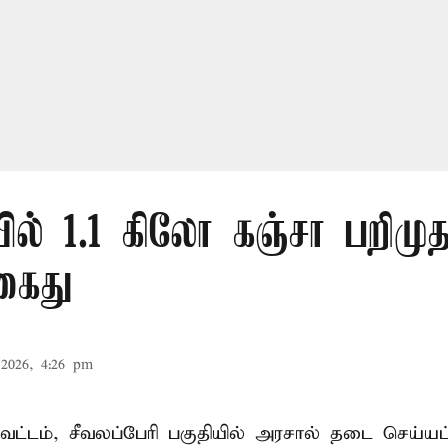
ல் 1.1 கிலோ கஞ்சா பறிமுத
கைது
2026, 4:26 pm
ட்டம், சீவலப்பேரி பகுதியில் அரசால் தடை செய்யப