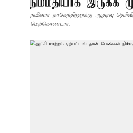
நிம்மதியாக இருக்க ம
நயினார் நாகேந்திரனுக்கு ஆதரவு தெரிவித
மேற்கொண்டார்.