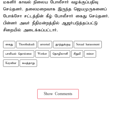
மகளிர் காவல் நிலைய போலீசார் வழக்குப்பதிவு
செய்தனர். தலைமறைவாக இருந்த ஜெயமுருகனைப்
போக்சோ சட்டத்தின் கீழ் போலீசார் கைது செய்தனர்.
பின்னர் அவர் நீதிமன்றத்தில் ஆஜர்படுத்தப்பட்டு
சிறையில் அடைக்கப்பட்டார்.
கைது
Thoothukudi
arrested
தூத்துக்குடி
Sexual harassment
பாலியல் தொல்லை
Worker
தொழிலாளி
சிறுமி
minor
Kayathar
கயத்தாறு
Show Comments