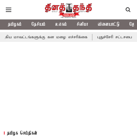
தமிழகம்
தேசியம்
உலகம்
சினிமா
விளையாட்டு
ஜோத
்டங்களுக்கு கன மழை எச்சரிக்கை
புதுச்சேரி சட்டசபையில் வரும் 24
தமிழக செய்திகள்