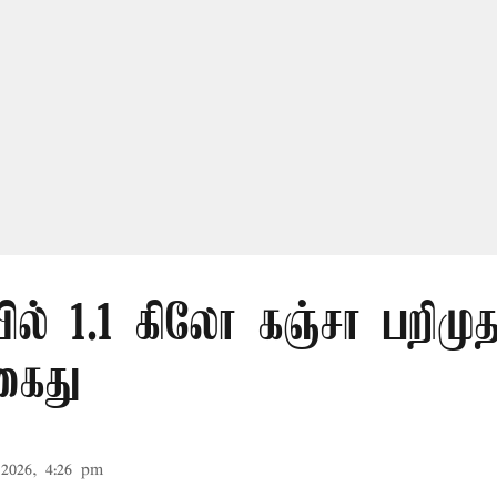
ல் 1.1 கிலோ கஞ்சா பறிமுத
கைது
2026, 4:26 pm