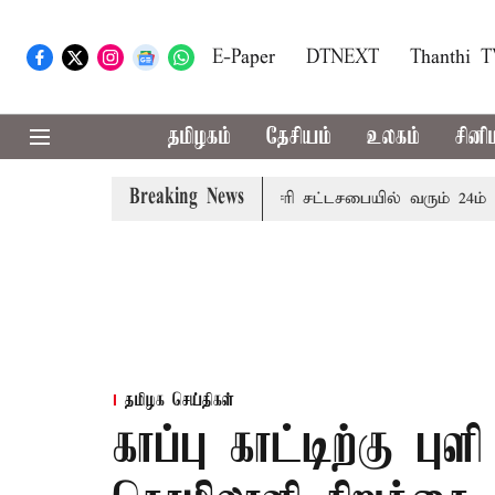
E-Paper
DTNEXT
Thanthi 
தமிழகம்
தேசியம்
உலகம்
சினி
Breaking News
கன மழை எச்சரிக்கை
புதுச்சேரி சட்டசபையில் வரும் 24ம் தேதி
தமிழக செய்திகள்
காப்பு காட்டிற்கு பு