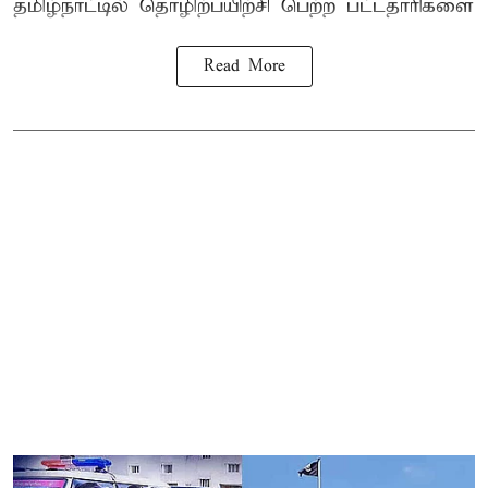
தமிழ்நாட்டில்
தொழிற்பயிற்சி
பெற்ற
பட்டதாரிகளை
Read More