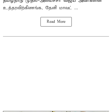
தமிழ்நாடு
முதல்-அமைச்சர் விஜய்
அவர்களின்
உத்தரவிற்கிணங்க, தேனி மாவட் ...
Read More