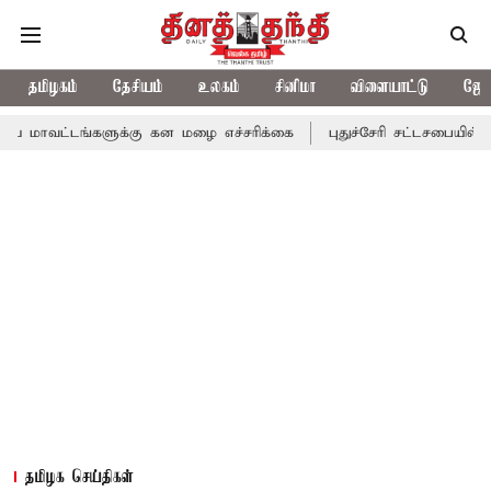
தமிழகம்
தேசியம்
உலகம்
சினிமா
விளையாட்டு
ஜோத
்களுக்கு கன மழை எச்சரிக்கை
புதுச்சேரி சட்டசபையில் வரும் 24ம் 
தமிழக செய்திகள்