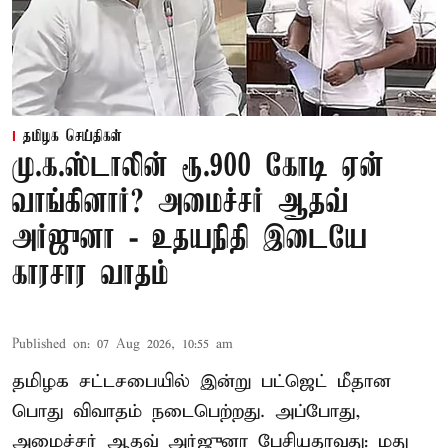
தமிழக செய்திகள்
மு.க.ஸ்டாலின் ரூ.900 கோடி ஏன்
வாங்கினார்? அமைச்சர் ஆதவ்
அர்ஜுனா - உதயநிதி இடையே
காரசார வாதம்
Published on
:
07 Aug 2026, 10:55 am
தமிழக சட்டசபையில் இன்று பட்ஜெட் மீதான
பொது விவாதம் நடைபெற்றது. அப்போது,
அமைச்சர் ஆதவ் அர்ஜுனா பேசியதாவது: மது