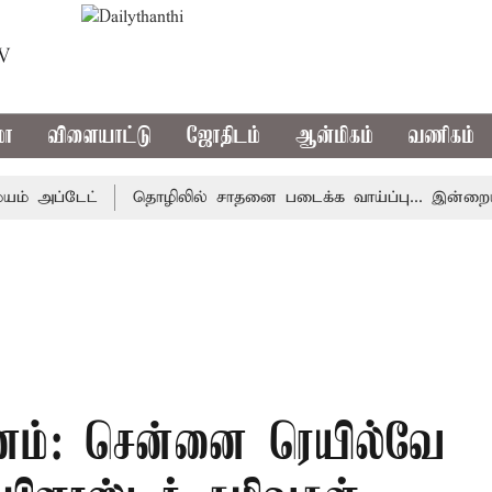
TV
மா
விளையாட்டு
ஜோதிடம்
ஆன்மிகம்
வணிகம்
அப்டேட்
தொழிலில் சாதனை படைக்க வாய்ப்பு... இன்றைய ராசி
தினம்: சென்னை ரெயில்வே