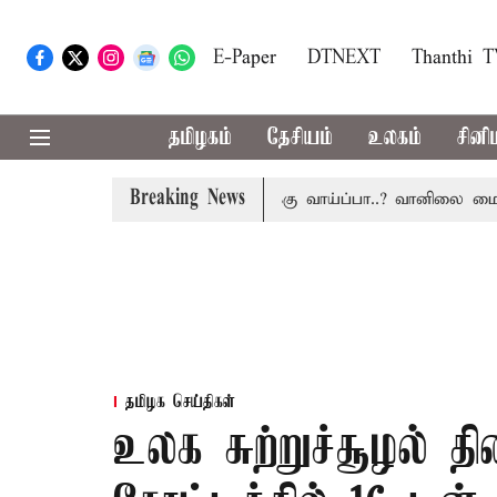
E-Paper
DTNEXT
Thanthi 
தமிழகம்
தேசியம்
உலகம்
சினி
Breaking News
ு
தமிழகத்தில் இன்று மழைக்கு வாய்ப்பா..? வானிலை மையம் 
தமிழக செய்திகள்
உலக சுற்றுச்சூழல் 