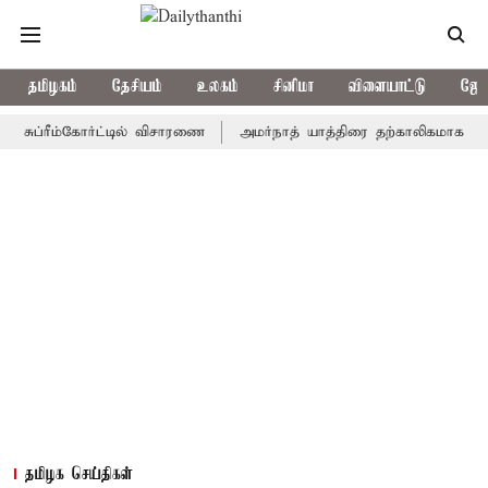
தமிழகம்
தேசியம்
உலகம்
சினிமா
விளையாட்டு
ஜோத
ரீம்கோர்ட்டில் விசாரணை
அமர்நாத் யாத்திரை தற்காலிகமாக நிறுத்தம்
தமிழக செய்திகள்