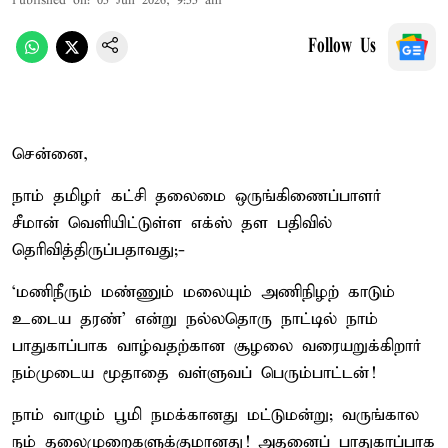
Published on
:
05 Jun 2026, 9:55 am
Follow Us
சென்னை,
நாம் தமிழர் கட்சி தலைமை ஒருங்கிணைப்பாளர்
சீமான் வெளியிட்டுள்ள எக்ஸ் தள பதிவில்
தெரிவித்திருப்பதாவது;-
‘மணிநீரும் மண்ணும் மலையும் அணிநிழற் காடும்
உடைய தரண்’ என்று நல்லதொரு நாட்டில் நாம்
பாதுகாப்பாக வாழ்வதற்கான சூழலை வரையறுக்கிறார்
நம்முடைய மூதாதை வள்ளுவப் பெரும்பாட்டன்!
நாம் வாழும் பூமி நமக்கானது மட்டுமன்று; வருங்கால
நம் தலைமுறைகளுக்குமானது! அதனைப் பாதுகாப்பாக