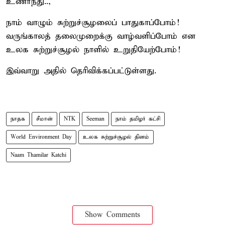
உணர்ந்து..,
நாம் வாழும் சுற்றுச்சூழலைப் பாதுகாப்போம்!
வருங்காலத் தலைமுறைக்கு வாழ்வளிப்போம் என
உலக சுற்றுச்சூழல் நாளில் உறுதியேற்போம்!
இவ்வாறு அதில் தெரிவிக்கப்பட்டுள்ளது.
நாதக
சீமான்
NTK
Seeman
நாம் தமிழர் கட்சி
World Environment Day
உலக சுற்றுச்சூழல் தினம்
Naam Thamilar Katchi
Show Comments