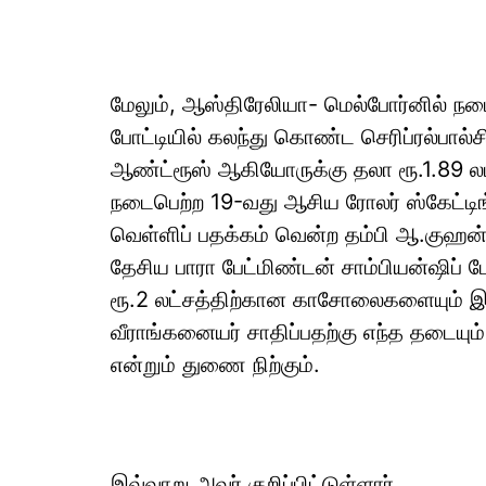
மேலும், ஆஸ்திரேலியா- மெல்போர்னில் ந
போட்டியில் கலந்து கொண்ட செரிப்ரல்பால
ஆண்ட்ரூஸ் ஆகியோருக்கு தலா ரூ.1.89 ல
நடைபெற்ற 19-வது ஆசிய ரோலர் ஸ்கேட்டிங்
வெள்ளிப் பதக்கம் வென்ற தம்பி ஆ.குஹன்
தேசிய பாரா பேட்மிண்டன் சாம்பியன்ஷிப் ப
ரூ.2 லட்சத்திற்கான காசோலைகளையும் இன
வீராங்கனையர் சாதிப்பதற்கு எந்த தடையு
என்றும் துணை நிற்கும்.
இவ்வாறு அவர் குறிப்பிட்டுள்ளார்.