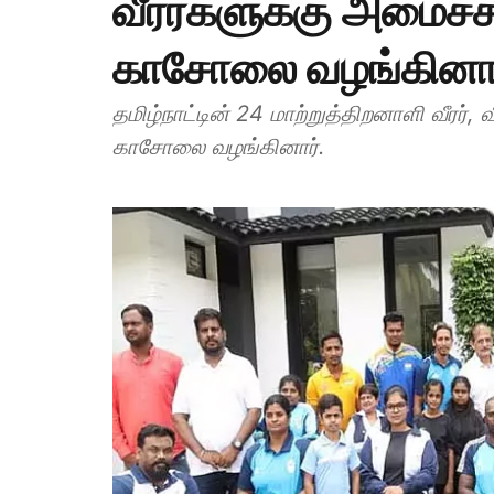
வீரர்களுக்கு அமைச்ச
காசோலை வழங்கினா
தமிழ்நாட்டின் 24 மாற்றுத்திறனாளி வீரர்
காசோலை வழங்கினார்.