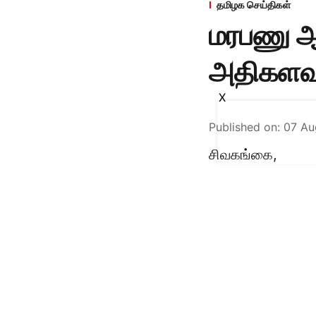
தமிழக செய்திகள்
மரபணு ஆய
அதிகளவு
X
Published on
:
07 Au
சிவகங்கை,
கீழடியில், 2014 
தொடங்கிய பின், 
கொந்தகையில், 137
கூடுகளும் கண்டற
குமரேசன் தலைமை