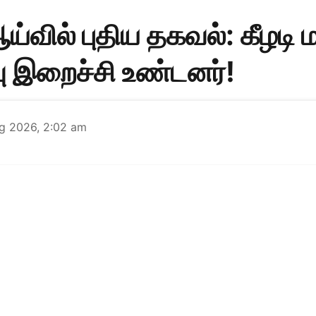
்வில் புதிய தகவல்: கீழடி 
 இறைச்சி உண்டனர்!
g 2026, 2:02 am
முதல் அகழாய்வு நடந்து வந்தாலும், 2021ல் கொந்தகைய
மதுரை காமராஜர் பல்கலை மரபணு பிரிவும் இதில் இணை
 முதுமக்கள் தாழிகள் கண்டறியப்பட்டன. அத்துடன் மக
ியப்பட்டன. அவற்றை, மதுரை காமராஜர் பல்கலை மரபணு
யிலான குழு ஆய்வு செய்தது.
Read More