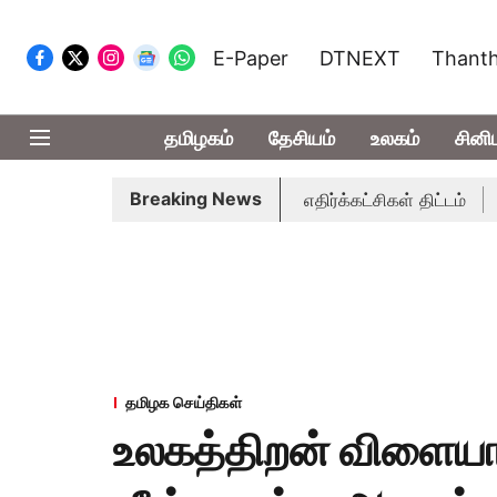
E-Paper
DTNEXT
Thanth
தமிழகம்
தேசியம்
உலகம்
சினி
Breaking News
ல்வேறு பிரச்சினைகளை எழுப்ப எதிர்க்கட்சிகள் திட்டம்
இன்று 
தமிழக செய்திகள்
உலகத்திறன் விளையாட்