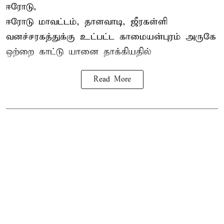
ஈரோடு,
ஈரோடு மாவட்டம்,
தாளவாடி
, ஜீரகள்ளி
வனச்சரகத்துக்கு உட்பட்ட காமையன்புரம் அருகே
ஒற்றை காட்டு
யானை தாக்கி
யதில்
Read More