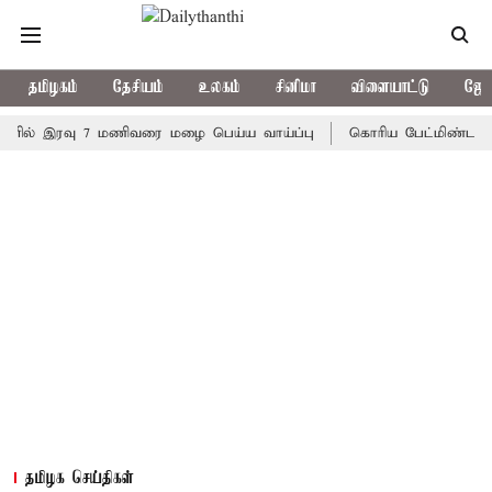
தமிழகம்
தேசியம்
உலகம்
சினிமா
விளையாட்டு
ஜோத
 இரவு 7 மணிவரை மழை பெய்ய வாய்ப்பு
கொரிய பேட்மிண்டன் இறுதி ப
தமிழக செய்திகள்