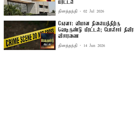
மிரட்டல்
தினத்தந்தி
02 Jul 2026
கேரளா: விமான நிலையத்திற்கு
வெடிகுண்டு மிரட்டல்; போலீசார் தீவிர
விசாரணை
தினத்தந்தி
14 Jun 2026