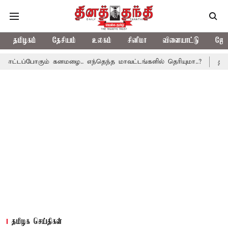
தமிழகம்
தேசியம்
உலகம்
சினிமா
விளையாட்டு
ஜோத
டப்போகும் கனமழை.. எந்தெந்த மாவட்டங்களில் தெரியுமா..?
தமிழகத்
தமிழக செய்திகள்